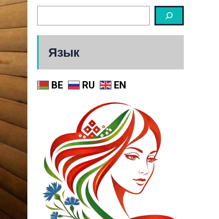
Язык
BE
RU
EN