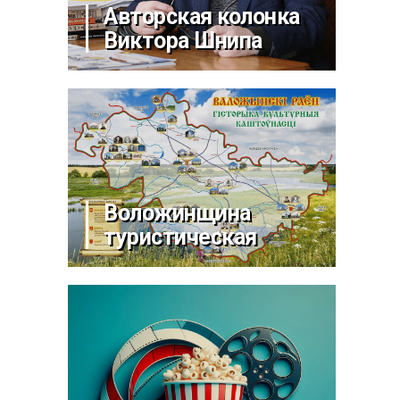
Авторская колонка
Виктора Шнипа
Воложинщина
туристическая