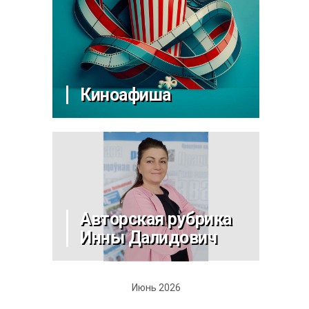
Киноафиша
Авторская рубрика
Инны Далидович
Июнь 2026