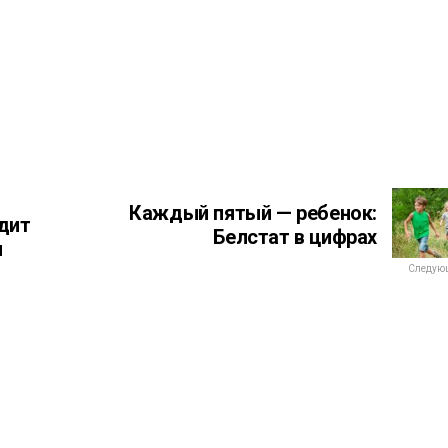
и
Каждый пятый — ребенок:
дит
Белстат в цифрах
я
Следующ