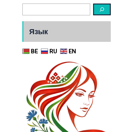
Язык
BE
RU
EN