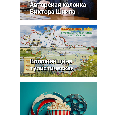
Авторская колонка
Виктора Шнипа
Воложинщина
туристическая