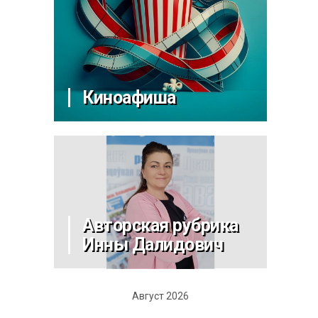
Киноафиша
Авторская рубрика
Инны Далидович
Август 2026