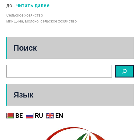
до...
читать далее
Сельское хозяйство
минщина
,
молоко
,
сельское хозяйство
Поиск
Язык
BE
RU
EN