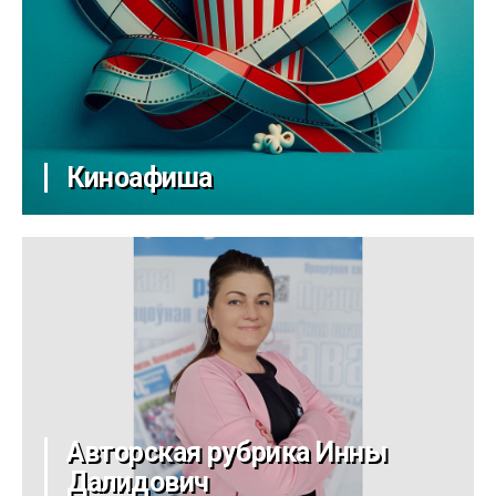
Киноафиша
Авторская рубрика Инны
Далидович