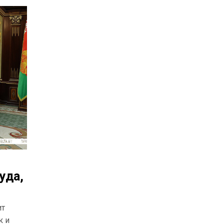
уда,
ит
к и