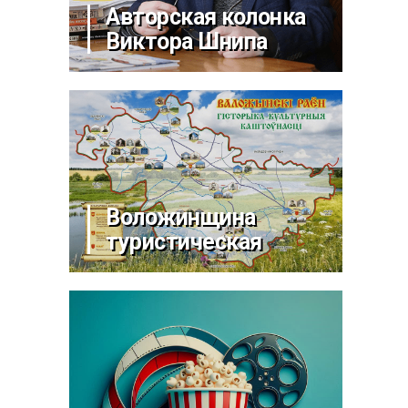
Авторская колонка
Виктора Шнипа
Воложинщина
туристическая