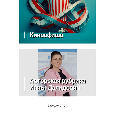
Киноафиша
Авторская рубрика
Инны Далидович
Август 2026