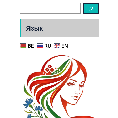
Язык
BE
RU
EN