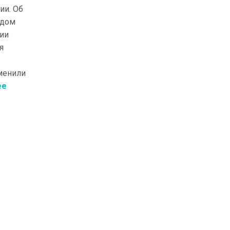
ии. Об
адом
ии
я
менили
ее