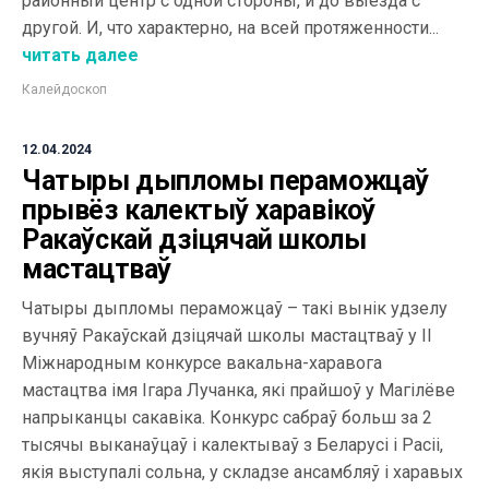
районный центр с одной стороны, и до выезда с
другой. И, что характерно, на всей протяженности...
читать далее
Калейдоскоп
12.04.2024
Чатыры дыпломы пераможцаў
прывёз калектыў харавікоў
Ракаўскай дзіцячай школы
мастацтваў
Чатыры дыпломы пераможцаў – такі вынік удзелу
вучняў Ракаўскай дзіцячай школы мастацтваў у II
Міжнародным конкурсе вакальна-харавога
мастацтва імя Ігара Лучанка, які прайшоў у Магілёве
напрыканцы сакавіка. Конкурс сабраў больш за 2
тысячы выканаўцаў і калектываў з Беларусі і Расіі,
якія выступалі сольна, у складзе ансамбляў і харавых