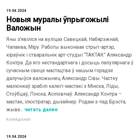
19.04.2024
Новыя муралы ўпрыгожылі
Валожын
Яны з’явіліся на вуліцах Савецкай, Набярэжнай,
Чапаева, Міру. Работы выконвае стрыт-артэр,
кіраўнік і стваральнік арт-студыі “ТАКТАК” Аляксандр
Контра. Да яго нестандартнага і досыць папулярнага ў
сучасным свеце мастацтва ў нашым горадзе
далучыўся валожынец Аляксандр Сівы. Частку
малюнкаў зрабілі калегі-мастакі з Мінска, Ліды,
Стоўбцаў, Пінска, Асіповічаў. Аляксандр Контра –
мастак, ілюстратар, дызайнер. Родам з-пад Брэста,
жыве...
читать далее
Калейдоскоп
19.04.2024