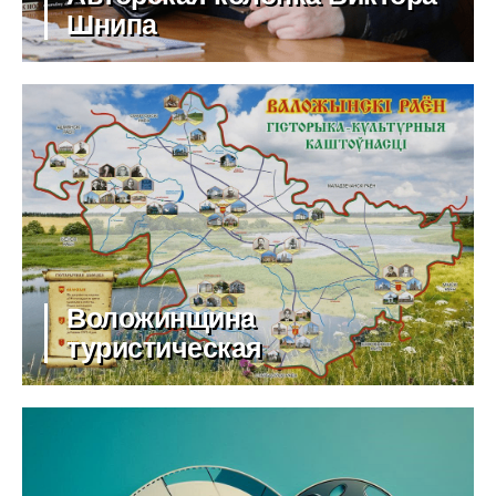
Шнипа
Воложинщина
туристическая