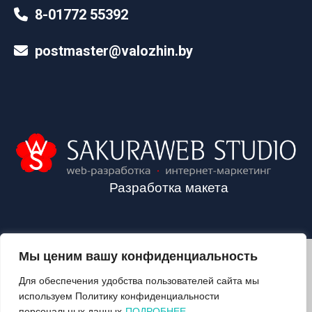
8-01772 55392
postmaster@valozhin.by
Разработка макета
Мы ценим вашу конфиденциальность
2024©VALOZHIN.BY - НОВОСТИ ВОЛОЖИНСКОГО РАЙОНА
Для обеспечения удобства пользователей сайта мы
используем Политику конфиденциальности
персональных данных
ПОДРОБНЕЕ