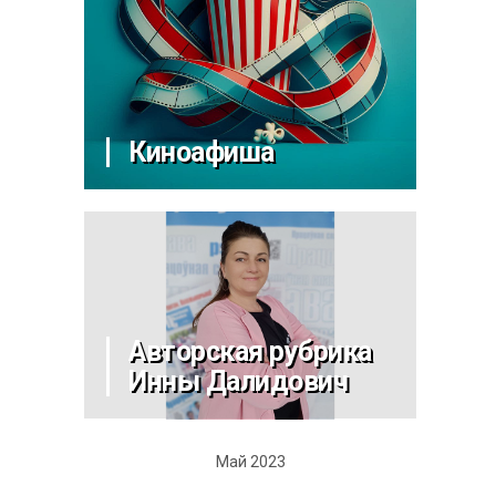
Киноафиша
Авторская рубрика
Инны Далидович
Май 2023