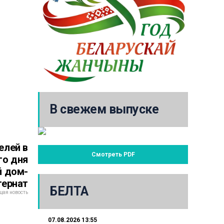
В свежем выпуске
елей в
Смотреть PDF
го дня
й дом-
тернат
БЕЛТА
ая новость
07.08.2026 13:55