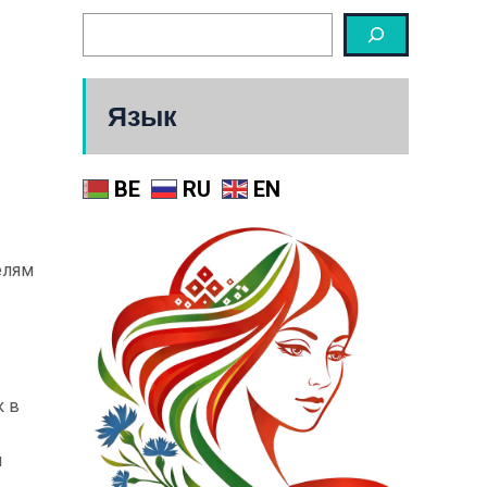
Язык
BE
RU
EN
елям
.
к в
и