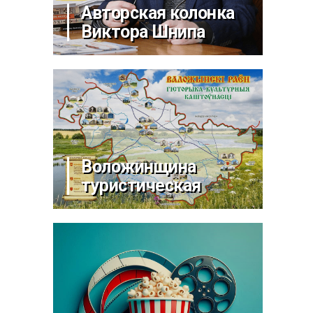
Авторская колонка
Виктора Шнипа
Воложинщина
туристическая