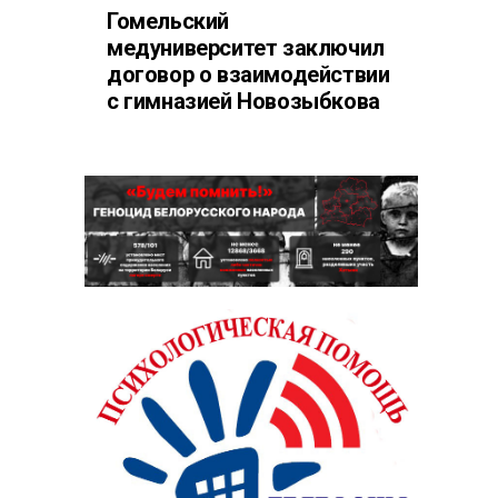
Гомельский
медуниверситет заключил
договор о взаимодействии
с гимназией Новозыбкова