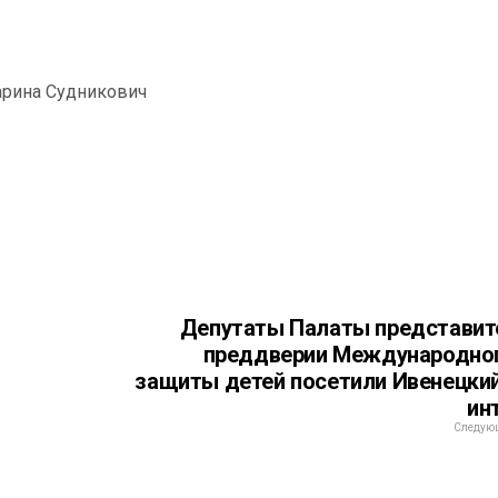
рина Судникович
Депутаты Палаты представит
преддверии Международно
защиты детей посетили Ивенецки
ин
Следующ