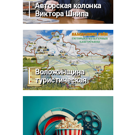
Авторская колонка
Виктора Шнипа
Воложинщина
туристическая