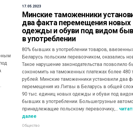
17.05.2023
Минские таможенники установ
два факта перемещения новых
одежды и обуви под видом бы
в употреблении
80% бывших в употреблении товаров, ввезенны
 юным
Беларусь польским перевозчиком, оказались но
под
Такое нарушение законодательства позволило б
.
сэкономить на таможенных платежах более 480 
рублей. Минские таможенники установили два ф
.
перемещения из Литвы в Беларусь в общей сло
90 тыс. единиц новых одежды и обуви под видо
бывших в употреблении. Большегрузные автомо
принадлежащие польскому перевозчику,...
читат
далее
Общество