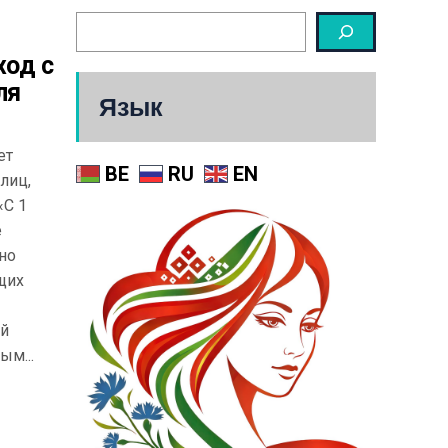
ход с
ля
Язык
ет
BE
RU
EN
лиц,
«С 1
е
но
щих
ий
ым...