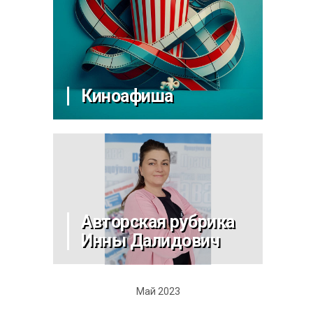
Киноафиша
Авторская рубрика
Инны Далидович
Май 2023