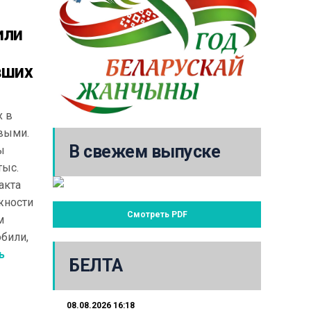
или
вших
х в
выми.
В свежем выпуске
ы
тыс.
акта
жности
Смотреть PDF
м
били,
ь
БЕЛТА
08.08.2026 16:18