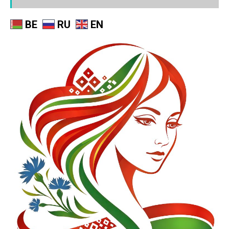
BE
RU
EN