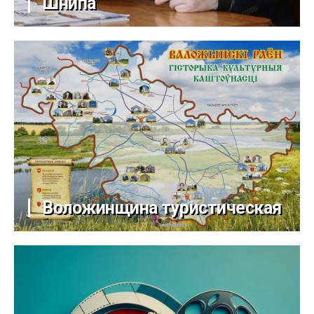
Шнипа
Воложинщина туристическая