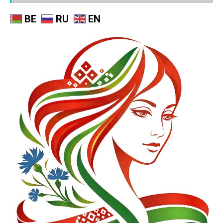
BE
RU
EN