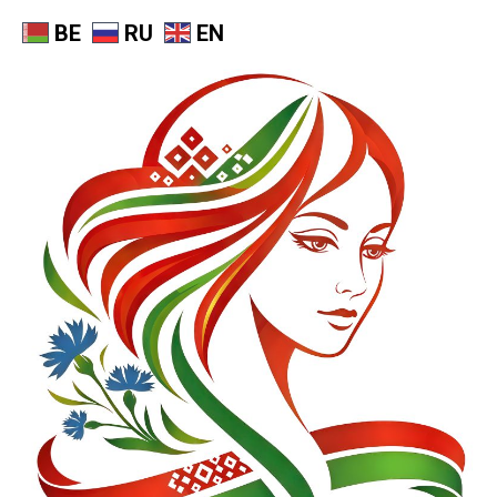
BE
RU
EN