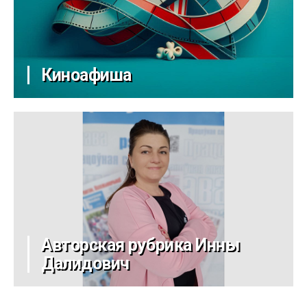
Киноафиша
Авторская рубрика Инны
Далидович