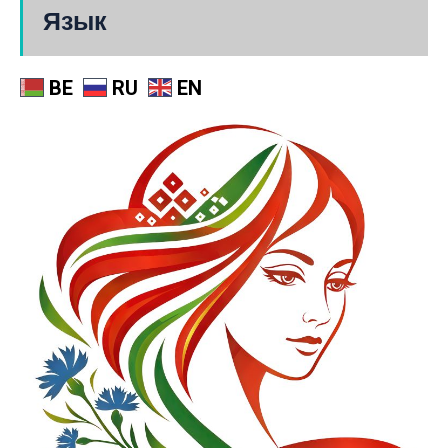
Язык
BE
RU
EN