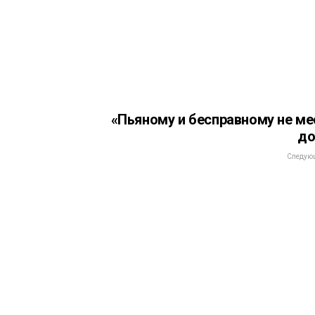
«Пьяному и бесправному не ме
до
Следующ