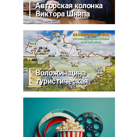
Авторская колонка
Виктора Шнипа
Воложинщина
туристическая