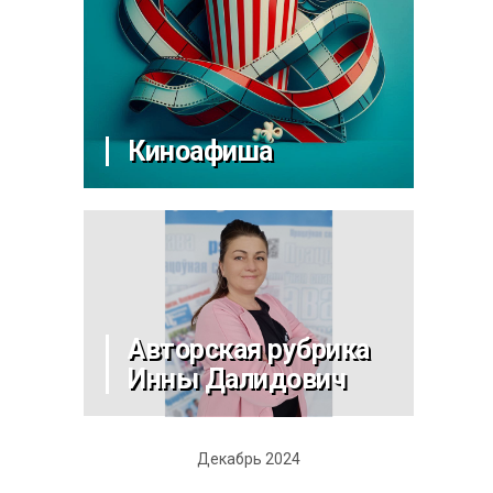
Киноафиша
Авторская рубрика
Инны Далидович
Декабрь 2024