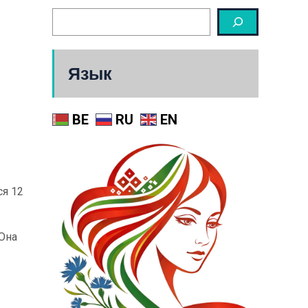
Язык
BE
RU
EN
ся 12
 Она