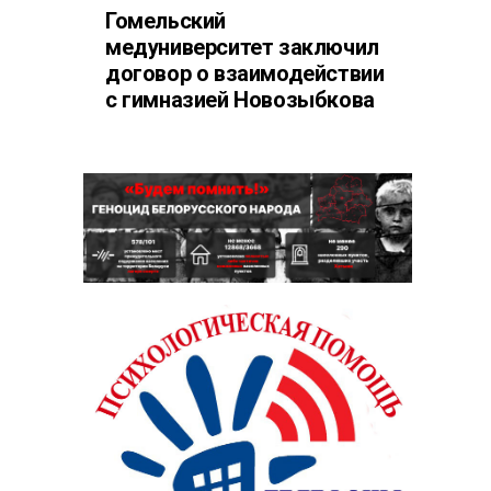
Гомельский
медуниверситет заключил
договор о взаимодействии
с гимназией Новозыбкова