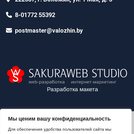
8-01772 55392
postmaster@valozhin.by
Разработка макета
Мы ценим вашу конфиденциальность
2024©VALOZHIN.BY - НОВОСТИ ВОЛОЖИНСКОГО РАЙОНА
Для обеспечения удобства пользователей сайта мы