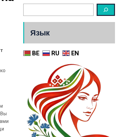
Язык
ет
BE
RU
EN
нко
ам
 Вы
сами
щи