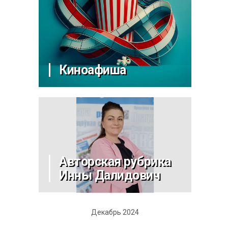
Киноафиша
Авторская рубрика
Инны Далидович
Декабрь 2024