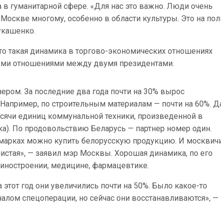
 в гуманитарной сфере. «Для нас это важно. Люди очень
 Москве многому, особенно в области культуры. Это на пол
укашенко.
что такая динамика в торгово-экономических отношениях
ными отношениями между двумя президентами.
ером. За последние два года почти на 30% вырос
 Например, по строительным материалам — почти на 60%. 
тысячи единиц коммунальной техники, произведенной в
ка). По продовольствию Беларусь — партнер номер один.
рмарках можно купить белорусскую продукцию. И москвич
чистая», — заявил мэр Москвы. Хорошая динамика, по его
ашиностроении, медицине, фармацевтике.
а этот год они увеличились почти на 50%. Было какое-то
чалом спецоперации, но сейчас они восстанавливаются», —