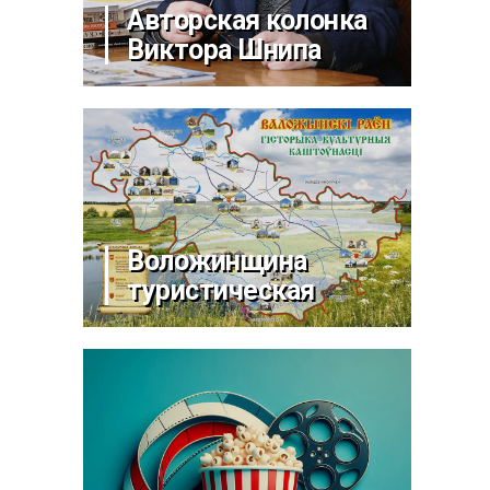
Авторская колонка
Виктора Шнипа
Воложинщина
туристическая