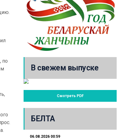
цию.
тил
, по
В свежем выпуске
ем
ть,
Смотреть PDF
кого
БЕЛТА
рос.
а.
06.08.2026 00:59