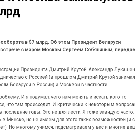
млрд
рооборота в $7 млрд. Об этом Президент Беларуси
а встрече с мэром Москвы Сергеем Собяниным, переда
нистрации Президента Дмитрий Крутой. Александр Лукаше
рудничество с Россией (в прошлом Дмитрий Крутой занимал
ла Беларуси в России) и Москвой в частности.
роблему. И я подумал, чего нам менять и искать кого-то
се, что там происходит. И критически к некоторым вопрос
 в последние годы. Это не для лести. Я тоже завидую часто.
 в Минске, но не имеем для этого таких возможностей (и 
ет). Но многому учимся, подсматриваем у вас и многие ве