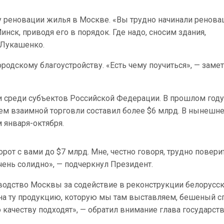
у реновации жилья в Москве. «Вы трудно начинали ренова
нск, приводя его в порядок. Где надо, сносим здания,
 Лукашенко.
родскому благоустройству. «Есть чему поучиться», — заме
и среди субъектов Российской Федерации. В прошлом году
ем взаимной торговли составил более $6 млрд. В нынешн
м января-октября.
рот с вами до $7 млрд. Мне, честно говоря, трудно повери
чень солидно», — подчеркнул Президент.
одство Москвы за содействие в реконструкции белорусс
на ту продукцию, которую мы там выставляем, бешеный сп
о качеству подходят», — обратил внимание глава государств