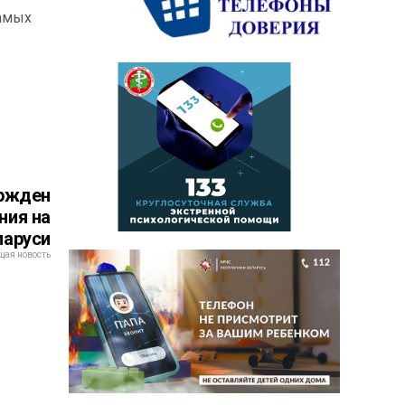
самых
ержден
ния на
ларуси
ая новость