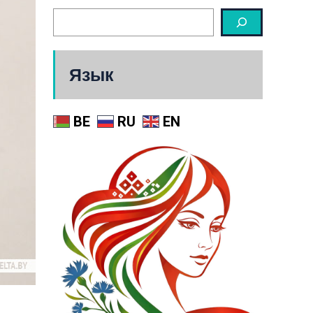
Язык
BE
RU
EN