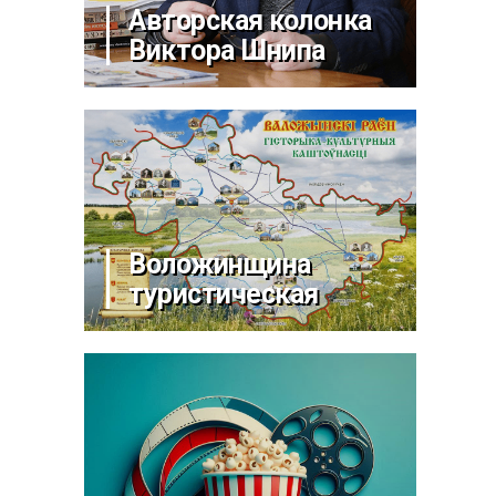
Авторская колонка
Виктора Шнипа
Воложинщина
туристическая