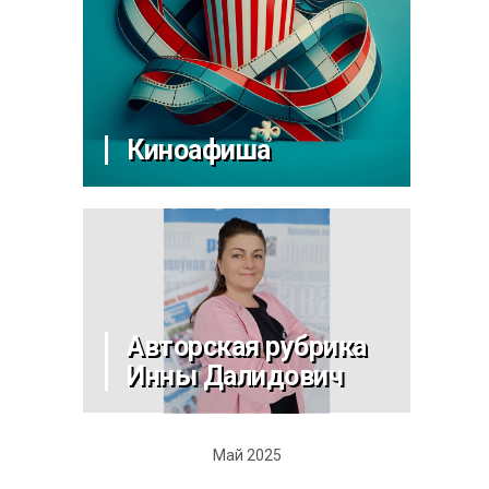
Киноафиша
Авторская рубрика
Инны Далидович
Май 2025