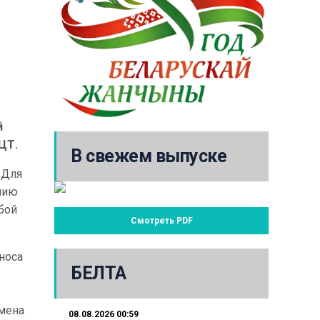
й
ЦТ.
В свежем выпуске
 Для
мию
бой
Смотреть PDF
носа
БЕЛТА
амена
08.08.2026 00:59