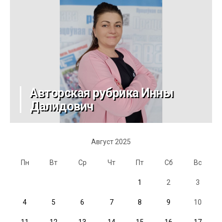
Авторская рубрика Инны
Далидович
Август 2025
Пн
Вт
Ср
Чт
Пт
Сб
Вс
1
2
3
4
5
6
7
8
9
10