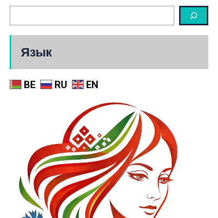
Язык
BE
RU
EN