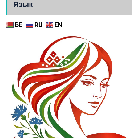
Язык
BE
RU
EN