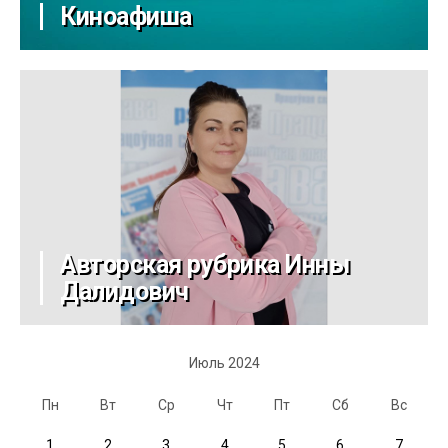
Киноафиша
Авторская рубрика Инны
Далидович
Июль 2024
Пн
Вт
Ср
Чт
Пт
Сб
Вс
1
2
3
4
5
6
7