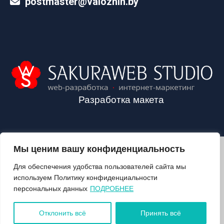
postmaster@valozhin.by
Разработка макета
Мы ценим вашу конфиденциальность
2024©VALOZHIN.BY - НОВОСТИ ВОЛОЖИНСКОГО РАЙОНА
Для обеспечения удобства пользователей сайта мы
используем Политику конфиденциальности
персональных данных
ПОДРОБНЕЕ
О ГАЗЕТЕ
ПОДПИСКА
Отклонить всё
Принять всё
КОНТАКТЫ