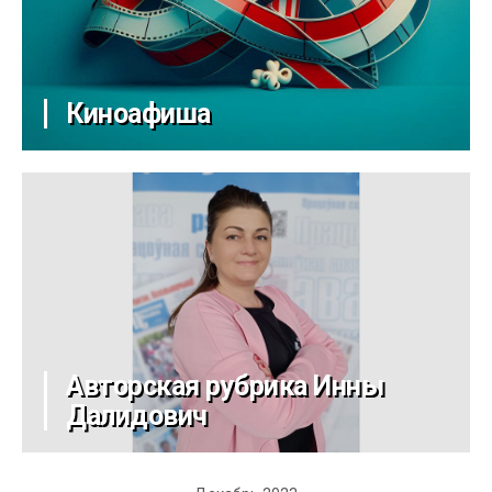
Киноафиша
Авторская рубрика Инны
Далидович