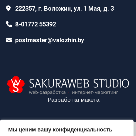
222357, г. Воложин, ул. 1 Мая, д. 3
8-01772 55392
postmaster@valozhin.by
Разработка макета
Мы ценим вашу конфиденциальность
2024©VALOZHIN.BY - НОВОСТИ ВОЛОЖИНСКОГО РАЙОНА