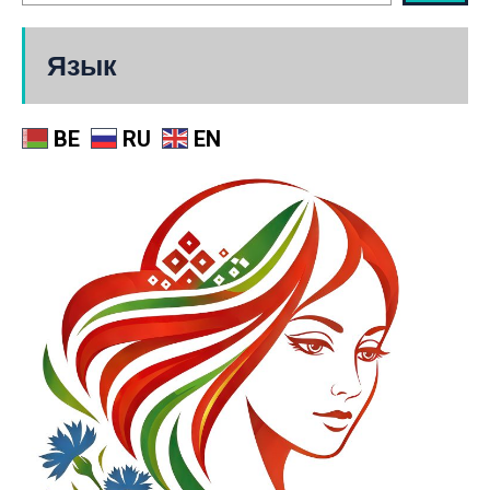
Язык
BE
RU
EN