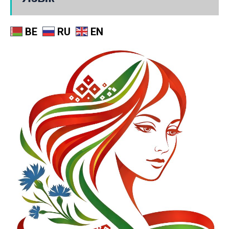
BE
RU
EN