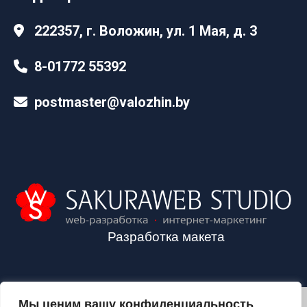
222357, г. Воложин, ул. 1 Мая, д. 3
8-01772 55392
postmaster@valozhin.by
Разработка макета
Мы ценим вашу конфиденциальность