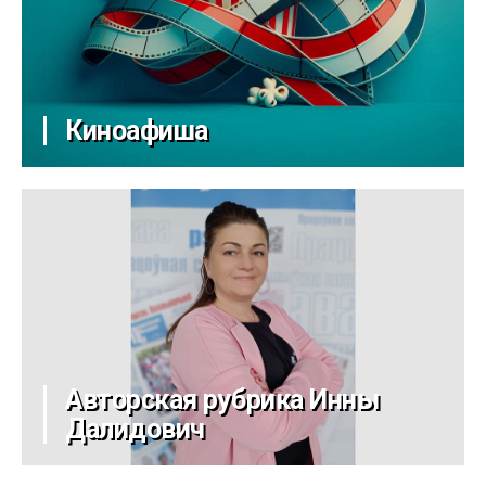
Киноафиша
Авторская рубрика Инны
Далидович