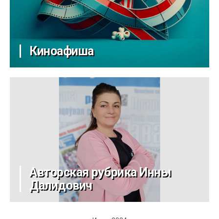
Киноафиша
Авторская рубрика Инны
Далидович