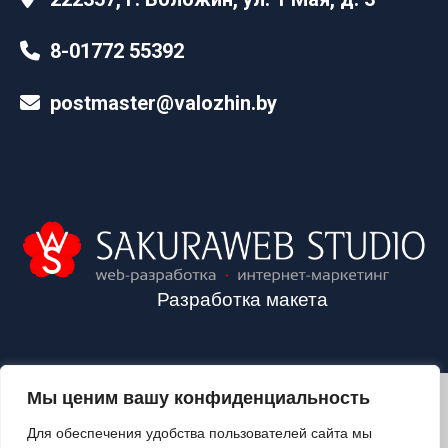
8-01772 55392
postmaster@valozhin.by
Разработка макета
Мы ценим вашу конфиденциальность
2024©VALOZHIN.BY - НОВОСТИ ВОЛОЖИНСКОГО РАЙОНА
Для обеспечения удобства пользователей сайта мы