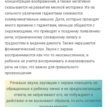
концентрации воображения, а также негативно
сказывается на развитии мелкой моторики. Из-за
сильного увлечения гаджетами снижаются
коммуникативные навыки. Дети, которые проводят
много времени с гаджетами, меньше общаются с
окружающими, что приводит к позднему появлению
речи, ограниченному словарному запасу и
трудностям в ведении диалога. Также нарушается
фонематический слух. Звуки с экрана
воспринимаются как что-то неосмысленное, и
ребенок не учится воспринимать и анализировать
речь на слух, что важно для правильного
произношения.
Речевые звуки, звучащие с экрана планшета, не
обращенные к ребенку лично и не предполагающие
ответа, не затрагивают его, не побуждают к
действию и не вызывают образов, то есть остаются
пустым звуком.