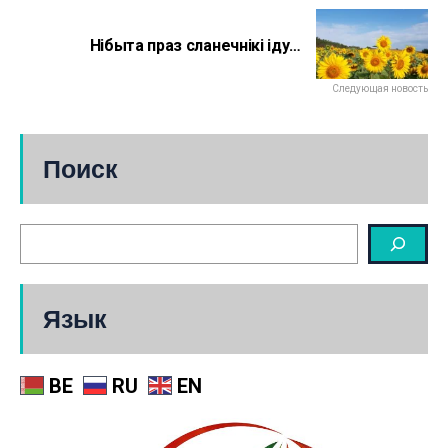
Нібыта праз сланечнікі іду…
Следующая новость
Поиск
Язык
BE
RU
EN