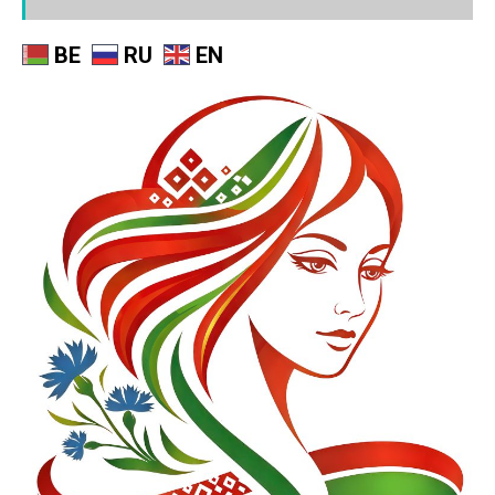
BE
RU
EN