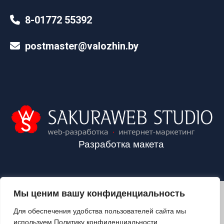
8-01772 55392
postmaster@valozhin.by
Разработка макета
Мы ценим вашу конфиденциальность
2024©VALOZHIN.BY - НОВОСТИ ВОЛОЖИНСКОГО РАЙОНА
Для обеспечения удобства пользователей сайта мы
используем Политику конфиденциальности