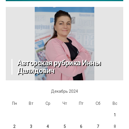
Авторская рубрика Инны
Далидович
Декабрь 2024
Пн
Вт
Ср
Чт
Пт
Сб
Вс
1
2
3
4
5
6
7
8