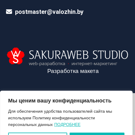
postmaster@valozhin.by
Разработка макета
Мы ценим вашу конфиденциальность
2024©VALOZHIN.BY - НОВОСТИ ВОЛОЖИНСКОГО РАЙОНА
Для обеспечения удобства пользователей сайта мы
используем Политику конфиденциальности
персональных данных
ПОДРОБНЕЕ
О ГАЗЕТЕ
ПОДПИСКА