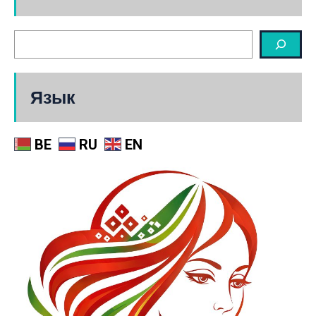
Язык
BE
RU
EN