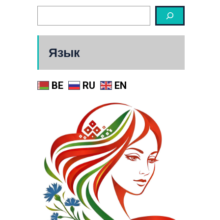
Язык
BE
RU
EN