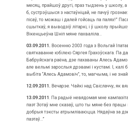
месяц, прайшоў другі, праз тыдзень у школу, а я і
б, сустрэўшыся з настаўніцай, не пачуў грознае
пісаў, то можаш і далей гойсаць па палях!” Па
сшыткаў, я выводзіў літаркі, і ў школу прыйш
Вікенцьеўна Шніп мяне пахваліла…
03.09.2011.
Восенню 2003 года з Вольгай Іпатав
святкаванне юбілею Сяргея Грахоўскага. Па дар
Бабруйскага раёна, дзе пахаваны Алесь Адамовіч
але вельмі зарослыя дрэвамі і кустамі. І, калі
выбіта “Алесь Адамовіч”, то, магчыма, і не зна
12.09.2011.
Вечарэе. Чайкі над Свіслаччу, як 
13.09.2011
. Па радыё невядомая мне кампазіта
паэт Зотаў мне сказаў, што ты мяне без працы п
добрыя тэксты атрымліваюцца. Нядаўна за дзен
паэтаў…”