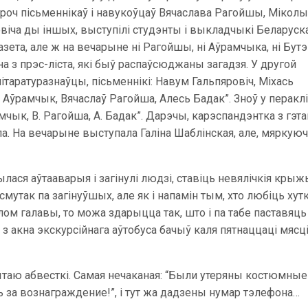
апроч пісьменнікаў і навукоўцаў Вячаслава Рагойшы, Міколы
віча ды іншых, выступілі студэнты і выкладчыкі Беларуск
азета, але ж на вечарыне ні Рагойшы, ні Аўрамчыка, ні Бутэ
а з прэс-ліста, які быў распаўсюджаны загадзя. У другой
ітаратуразнаўцы, пісьменнікі: Навум Гальпяровіч, Міхась
а Аўрамчык, Вячаслаў Рагойша, Алесь Бадак”. Зноў у перакл
рамчык, В. Рагойша, А. Бадак”. Дарэчы, карэспандэнтка з гэта
ла. На вечарыне выступала Галіна Шаблінская, але, мяркую
ася аўтааварыя і загінулі людзі, ставіць невялічкія крыж
к смутак па загінуўшых, але як і напамін тым, хто любіць ху
ом галавы, то можа здарыцца так, што і па табе паставяць 
акна экскурсійнага аўтобуса бачыў каля пятнаццаці мясці
таю абвесткі. Самая нечаканая: “Были утеряны костюмные
 за вознаграждение!”, і тут жа дадзены нумар тэлефона…