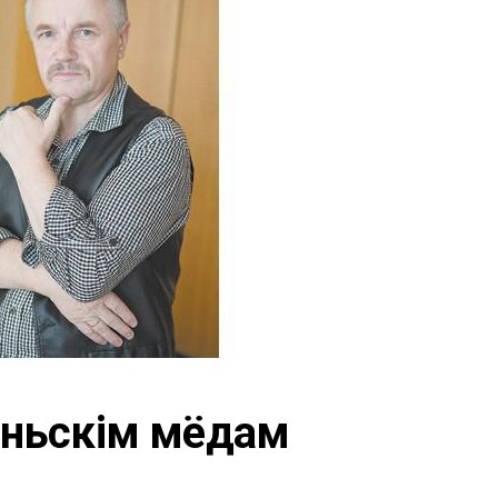
еньскім мёдам