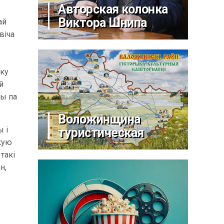
Авторская колонка
Виктора Шнипа
ай
віча
іку
й
чы па
Воложинщина
ы і
туристическая
ткую
такі
н,