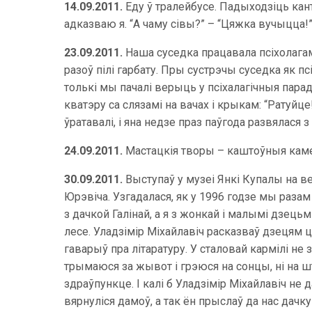
14.09.2011.
Еду ў тралейбусе. Падыходзіць кан
адказваю я. “А чаму сівы?” – “Цяжка вучыцца!
23.09.2011.
Наша суседка працавала псіхолагам
разоў пілі гарбату. Пры сустрэчы суседка як псі
толькі мы пачалі верыць у псіхалагічныя пара
кватэру са слязамі на вачах і крыкам: “Ратуйц
ўратавалі, і яна недзе праз паўгода развялася
24.09.2011.
Мастацкія творы – каштоўныя камен
30.09.2011.
Выступаў у музеі Янкі Купалы на 
Юрэвіча. Узгадалася, як у 1996 годзе мы разам
з дачкой Галінай, а я з жонкай і малымі дзець
лесе. Уладзімір Міхайлавіч расказваў дзецям 
гаварыў пра літаратуру. У сталовай кармілі не з
трымаюся за жывот і грэюся на сонцы, ні на што
здраўпункце. І калі б Уладзімір Міхайлавіч не 
вярнуліся дамоў, а так ён прыслаў да нас дачку 