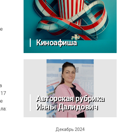
ве
Киноафиша
а
 17
Авторская рубрика
не
Инны Далидович
ла:
Декабрь 2024