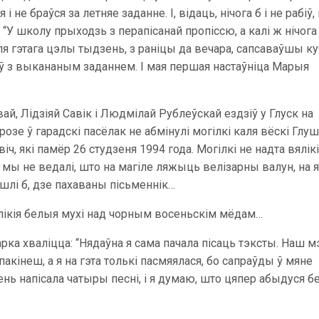
 не браўся за летняе заданне. І, відаць, нічога б і не рабіў, 
: “У школу прыходзь з перапісанай пропіссю, а калі ж нічога
сля гэтага цэлы тыдзень, з раніцы да вечара, сапсаваўшы ку
оў з выкананым заданнем. І мая першая настаўніца Марыя
ай, Лідзіяй Савік і Людмілай Рублеўскай ездзіў у Глуск на
озе ў гарадскі пасёлак не абмінулі могілкі каля вёскі Глу
, які памёр 26 студзеня 1994 года. Могілкі не надта вялікі
 б мы не ведалі, што на магіле ляжыць велізарны валун, на 
йшлі б, дзе пахаваны пісьменнік…
вялікія белыя мухі над чорным восеньскім мёдам…
рка хваліцца: “Нядаўна я сама пачала пісаць тэксты. Наш м
акінеш, а я на гэта толькі пасмяялася, бо сапраўды ў мяне
ь напісала чатыры песні, і я думаю, што цяпер абыдуся б