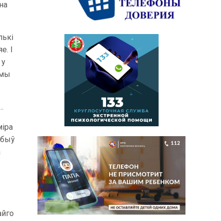
на
лькі
е. І
 у
 мы
…
міра
 быў
а
айго