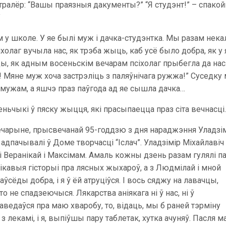
тралёр: “Вашы праязныя дакументы?” “Я студэнт!” – спакой
”
 у школе. У яе былі муж і дачка-студэнтка. Мы разам нека
холаг вучыла нас, як трэба жыць, каб усё было добра, як у я
ды, як адным восеньскім вечарам псіхолаг прыбегла да нас
е! Мяне муж хоча застрэліць з паляўнічага ружжа!” Суседку
 з мужам, а яшчэ праз паўгода ад яе сышла дачка…
ьчыкі ў пяску жыцця, які прасыпаецца праз сіта вечнасці
вечарыне, прысвечанай 95-годдзю з дня нараджэння Уладзі
 адпачывалі ў Доме творчасці “Іслач”. Уладзімір Міхайлавіч
мі Веранікай і Максімам. Амаль кожны дзень разам гулялі п
цікавыя гісторыі пра лясных жыхароў, а з Людмілай і мной
аўсёды добра, і я ў ёй атруціўся. І вось сяджу на лавачцы,
 не спадзеючыся. Лякарства аніякага ні ў нас, ні ў
даведаўся пра маю хваробу, то, відаць, мы б раней тэрміну
з лекамі, і я, выпіўшы пару таблетак, хутка ачуняў. Пасля м