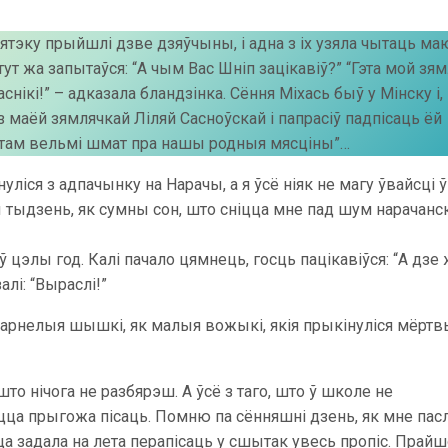
іятэку прыйшлі дзве дзяўчыны, і адна з іх узяла чытаць ма
ут жа запытаўся: “А чым Вас Шніп зацікавіў?” “Гэта мой зямл
кі!” – адказала бландзінка. Сёння Міхась быў у Мінску і,
 маёй зямлячкай Ліляй Сасноўскай і папрасіў падпісаць ёй
о “там вельмі шмат пра нашы родныя мясціны”…
ліся з адпачынку на Нарачы, а я ўсё ніяк не магу ўвайсці ў
ы тыдзень, як сумны сон, што сніцца мне пад шум нарачанс
ыў цэлы год. Калі пачало цямнець, госць пацікавіўся: “А дзе
лі: “Выраслі!”
чарнелыя шышкі, як малыя вожыкі, якія прыкінуліся мёртв
то нічога не разбярэш. А ўсё з таго, што ў школе не
цца прыгожа пісаць. Помню па сённяшні дзень, як мне пас
ца задала на лета перапісаць у сшытак увесь пропіс. Прай