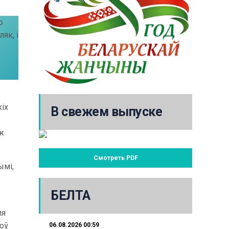
ю
як, і
кіх
В свежем выпуске
 ж
Смотреть PDF
ымі,
БЕЛТА
ля
шоў
06.08.2026 00:59