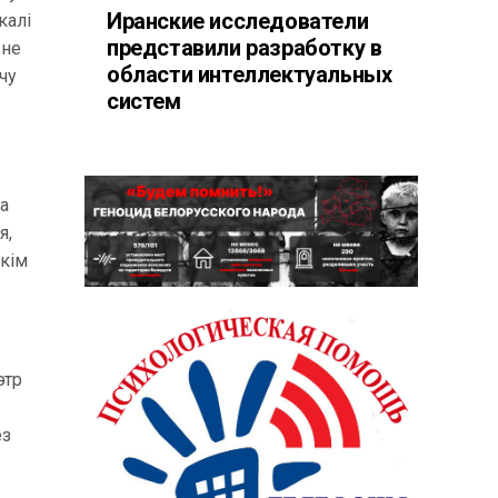
Иранские исследователи
калі
представили разработку в
 не
области интеллектуальных
чу
систем
ша
я,
якім
этр
ез