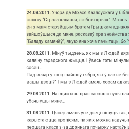
24.08.2011.
Учора да Міхася Казлоўскага ў бібл
кніжку “Страла кахання, любові крыж”. Міхась т
ён з маім старэйшым братам Грышкам аднакласні
зайшоўшыся да мяне, расказаў пра знаёмства з
“Баладу камянёў”, якую яна хоча пачытаць, б
28.08.2011.
Мінуў тыдзень, як мы з Людай вярну
каляіну гарадскога жыцця. І ўвесь гэты мінул
сосен…
Пад вечар у госці зайшоў сябра, які ў нас не б
вашы дзеці?” І мы з Людай амаль хорам адказа
29.08.2011.
На сцяжыне праз сасоннік сухія па
убачыўшы мяне…
31.08.2011.
Цяпер амаль усе дзеці пішуць так, ш
карыстаюцца пропісямі, па якіх можна навучы
першага класа з-за дрэннага почырку настаўні