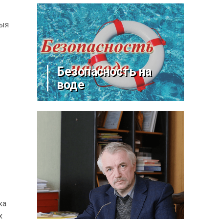
тыя
Безопасность на
воде
ка
х