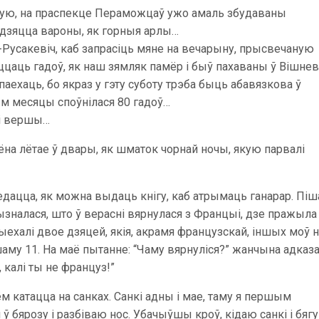
цую, на праспекце Пераможцаў ужо амаль збудаваны
адзяцца вароны, як горныя арлы…
Русакевіч, каб запрасіць мяне на вечарыну, прысвечаную
аццаць гадоў, як наш зямляк памёр і быў пахаваны ў Вішне
паехаць, бо якраз у гэту суботу трэба быць абавязкова ў
ым месяцы споўнілася 80 гадоў…
лі вершы…
лёна лётае ў двары, як шматок чорнай ночы, якую парвалі
дацца, як можна выдаць кнігу, каб атрымаць ганарар. Піш
прызналася, што ў верасні вярнулася з Францыі, дзе пражыла
ыехалі двое дзяцей, якія, акрамя французскай, іншых моў 
му 11. На маё пытанне: “Чаму вярнуліся?” жанчына адказа
калі ты не француз!”
катацца на санках. Санкі адны і мае, таму я першым
ў бярозу і разбіваю нос. Убачыўшы кроў, кідаю санкі і бягу