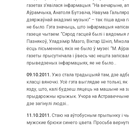
газетах з’явілася інфармацыя. “На вечарыне, 
Аўрамчыка, Анатоля Бутэвіча, Навума Гальпяро
дзяржаўнай акадэміі музыкі” – так піша адна г
не было. Гэта значыць, што інфармацыя напісан
газеце чытаем: “Сярод гасцей былі і вядомыя л
Пазнякоў, Уладзімір Мазго, Віктар Шніп, Мікол
ёсць пісьменнікі, якіх не было ў музеі: “М. Аў
газеты прысутнічала і ўвесь час нешта запісва
прыведзеных інфармацыях, яе не было…
09.10.2011.
Ужо стала традыцыяй там, дзе адбыл
класці вяночкі. Усё гэта выглядае не толькі, я
язду, што, калі будзеш ляцець на машыне на зл
прыдарожны крыжык. Учора на Астравеччыне з 
дзе загінулі людзі…
11.10.2011.
Стаю на аўтобусным прыпынку і чы
мужские брюки синего цвета. Просьба вернуть