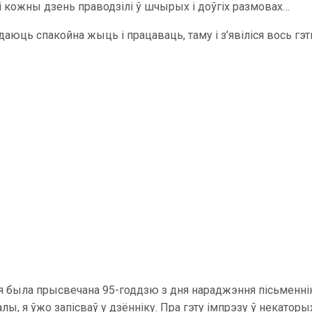
і кожны дзень праводзілі ў шчырых і доўгіх размовах…
аюць спакойна жыць і працаваць, таму і з’явіліся вось гэ
кая была прысвечана 95-годдзю з дня нараджэння пісьменні
лы, я ўжо запісваў у дзённіку. Пра гэту імпрэзу ў некаторы