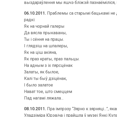
выздараўлення мы яшчэ бліжэй пазнаёміліся, 
06.10.2011.
Праблемы са старымі бацькамі не д
радкі:
Як на чорнай галеры
Да вясла прыкаваны,
Ты і сёння на працы.
І глядзіш на шпалеры,
Як на ціш акіяна,
Як праз краты, праз пальцы.
На адным з іх пярсцёнак
Залаты, як былое,
Калі ты быў дзіцёнак,
І было залатое
Нават тое, што смеццем
Пад нагамі ляжала…
08.10.2011.
Пра імпрэзу “Зярно к зярняці…”, я
Уладзіміра Юрэвіча і прайшла ў музеі Янкі Купа