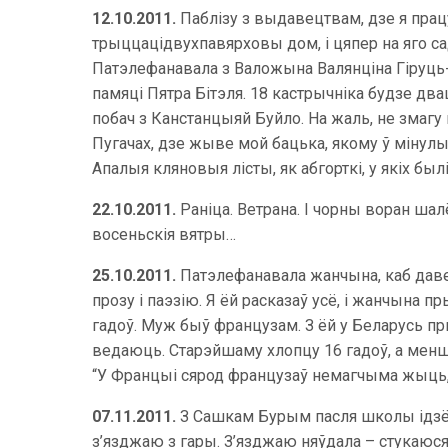
12.10.2011.
Паблізу з выдавецтвам, дзе я пра
трыццацідвухпавярховы дом, і цяпер на яго с
Патэлефанавала з Валожына Валянціна Гіруць-
памяці Пятра Бітэля. 18 кастрычніка будзе дв
побач з Канстанцыяй Буйло. На жаль, не змагу 
Пугачах, дзе жыве мой бацька, якому ў мінул
Апалыя кляновыя лісты, як абгорткі, у якіх бы
22.10.2011.
Раніца. Ветрана. І чорны воран ша
восеньскія вятры…
25.10.2011.
Патэлефанавала жанчына, каб даве
прозу і паэзію. Я ёй расказаў усё, і жанчына 
гадоў. Муж быў французам. З ёй у Беларусь пр
ведаюць. Старэйшаму хлопцу 16 гадоў, а менша
“У Францыі сярод французаў немагчыма жыць, 
07.11.2011.
З Сашкам Бурым пасля школы ідзём 
з’язджаю з гары. З’язджаю няўдала – стукаюся 