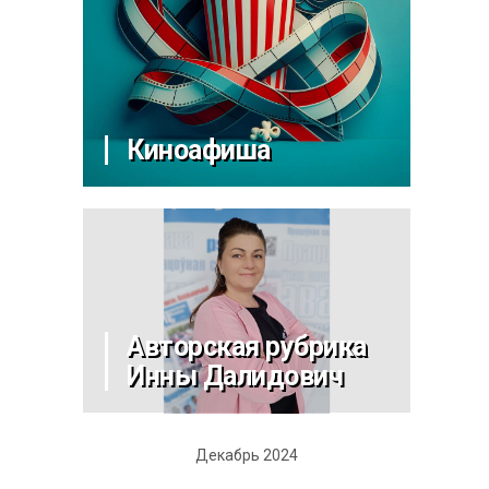
Киноафиша
Авторская рубрика
Инны Далидович
Декабрь 2024