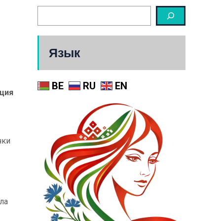
Язык
BE
RU
EN
кция
чки
ла