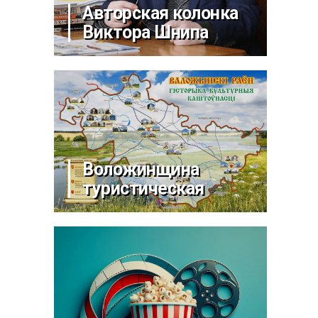
Авторская колонка
Виктора Шнипа
Воложинщина
туристическая