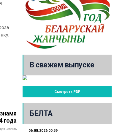
я
роза
нку.
В свежем выпуске
Смотреть PDF
БЕЛТА
 знамя
4 года
ая новость
06.08.2026 00:59