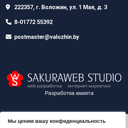
222357, г. Воложин, ул. 1 Мая, д. 3
8-01772 55392
postmaster@valozhin.by
Разработка макета
Мы ценим вашу конфиденциальность
2024©VALOZHIN.BY - НОВОСТИ ВОЛОЖИНСКОГО РАЙОНА