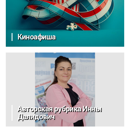
Киноафиша
Авторская рубрика Инны
Далидович