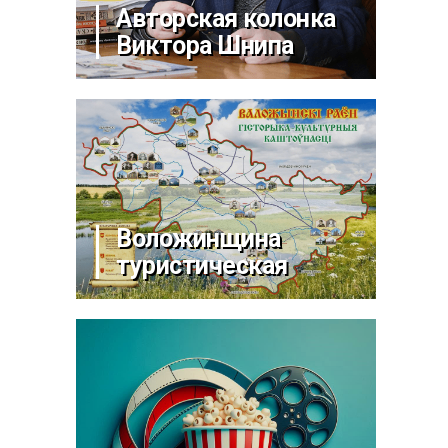
Авторская колонка
Виктора Шнипа
Воложинщина
туристическая