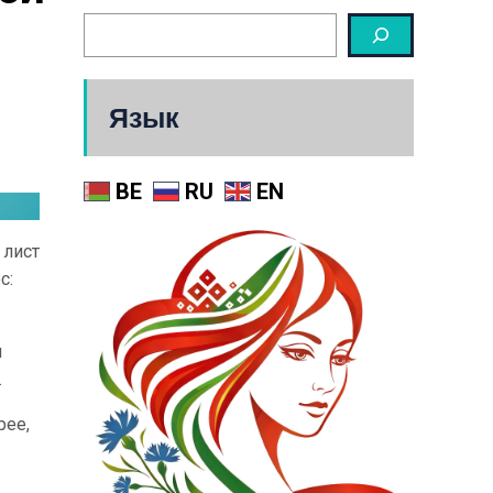
Язык
BE
RU
EN
 лист
с:
ы
.
рее,