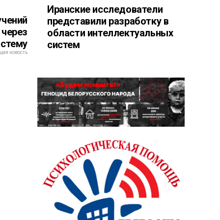
Иранские исследователи
учений
представили разработку в
 через
области интеллектуальных
истему
систем
ая новость