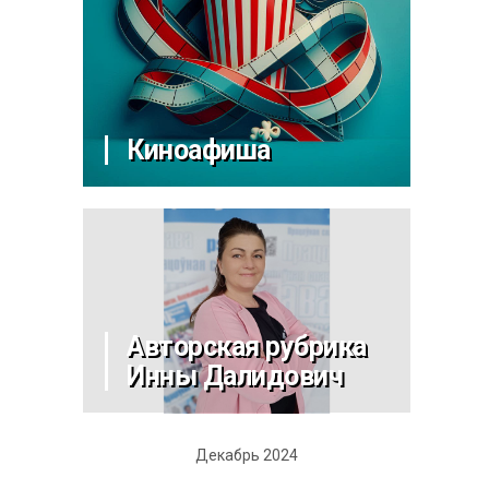
Киноафиша
Авторская рубрика
Инны Далидович
Декабрь 2024