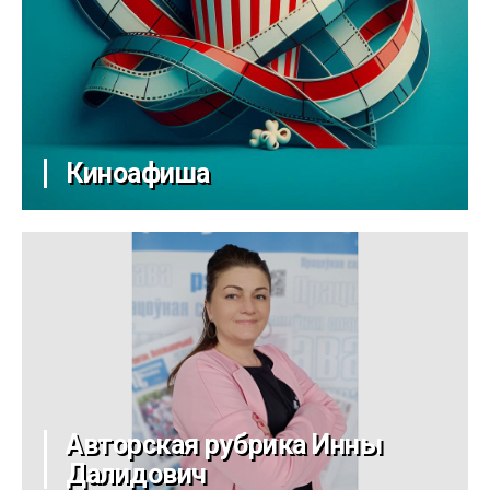
Киноафиша
Авторская рубрика Инны
Далидович