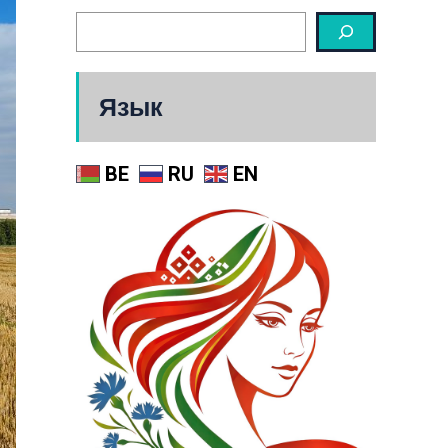
Язык
BE
RU
EN