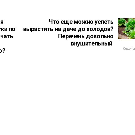
ая
Что еще можно успеть
уки по
вырастить на даче до холодов?
учать
Перечень довольно
внушительный
о?
Следующ