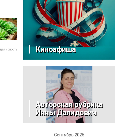
Киноафиша
ая новость
Авторская рубрика
Инны Далидович
Сентябрь 2025