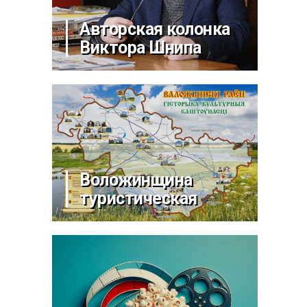
Авторская колонка
Виктора Шнипа
Воложинщина
туристическая