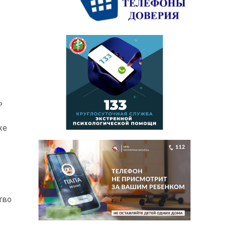
ь
же
тво