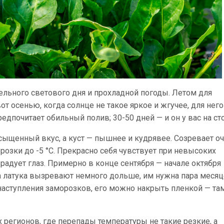
льного светового дня и прохладной погоды. Летом для
от осенью, когда солнце не такое яркое и жгучее, для него
едпочитает обильный полив; 30-50 дней — и он у вас на ст
асыщенный вкус, а куст — пышнее и кудрявее. Созревает о
розки до -5 °С. Прекрасно себя чувствует при невысоких
 радует глаз. Примерно в конце сентября — начале октября
а латука вызревают немного дольше, им нужна пара месяц
 наступления заморозков, его можно накрыть пленкой — та
регионов, где перепады температуры не такие резкие, а