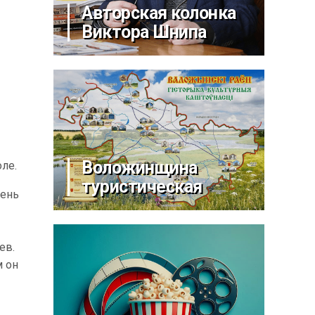
Авторская колонка
Виктора Шнипа
Воложинщина
оле.
туристическая
чень
ев.
м он