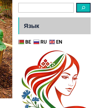
Язык
BE
RU
EN