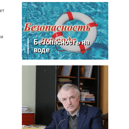
ет
ни
Безопасность на
воде