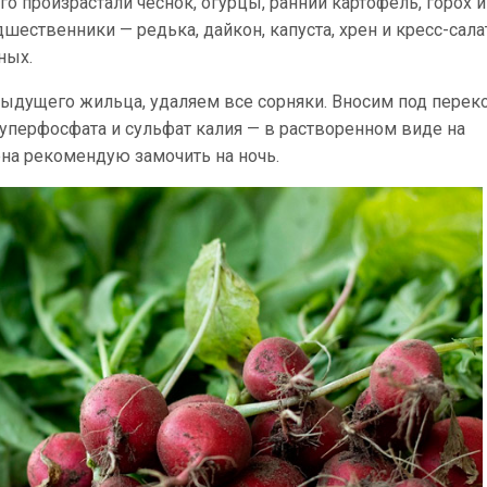
ого произрастали чеснок, огурцы, ранний картофель, горох и
ественники — редька, дайкон, капуста, хрен и кресс-салат
ных.
ыдущего жильца, удаляем все сорняки. Вносим под перек
уперфосфата и сульфат калия — в растворенном виде на
на рекомендую замочить на ночь.