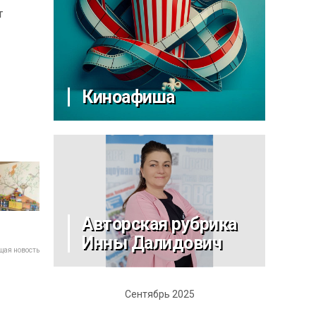
т
Киноафиша
Авторская рубрика
Инны Далидович
ая новость
Сентябрь 2025