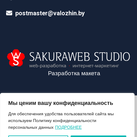
postmaster@valozhin.by
Разработка макета
Мы ценим вашу конфиденциальность
2024©VALOZHIN.BY - НОВОСТИ ВОЛОЖИНСКОГО РАЙОНА
Для обеспечения удобства пользователей сайта мы
используем Политику конфиденциальности
персональных данных
ПОДРОБНЕЕ
О ГАЗЕТЕ
ПОДПИСКА