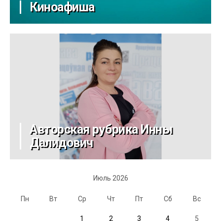
Киноафиша
Авторская рубрика Инны
Далидович
Июль 2026
Пн
Вт
Ср
Чт
Пт
Сб
Вс
1
2
3
4
5