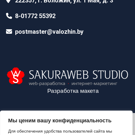
222357, г. Воложин, ул. 1 Мая, д. 3
8-01772 55392
postmaster@valozhin.by
Разработка макета
Мы ценим вашу конфиденциальность
2024©VALOZHIN.BY - НОВОСТИ ВОЛОЖИНСКОГО РАЙОНА
Для обеспечения удобства пользователей сайта мы