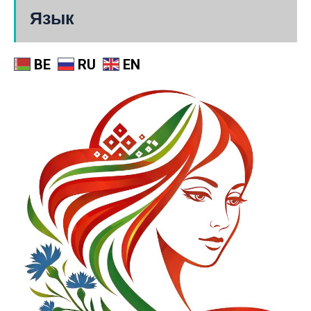
Язык
BE
RU
EN