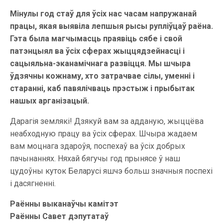
Мінулы год стаў для ўсіх нас часам напружанай
працы, якая выявіла лепшыя рысы рупліўцаў раёна.
Гэта была магчымасць праявіць сябе і свой
патэнцыял ва ўсіх сферах жыццядзейнасці і
сацыяльна-эканамічнага развіцця. Мы шчыра
ўдзячны кожнаму, хто затрачвае сілы, уменні і
старанні, каб павялічваць прэстыж і прыбытак
нашых арганізацый.
Дарагія землякі! Дзякуй вам за адданую, жыццёва
неабходную працу ва ўсіх сферах. Шчыра жадаем
вам моцнага здароўя, поспехаў ва ўсіх добрых
пачынаннях. Няхай бягучы год прынясе ў наш
цудоўны куток Беларусі яшчэ больш значныя поспехі
і дасягненні.
Раённы выканаўчы камітэт
Раённы Савет дэпутатаў