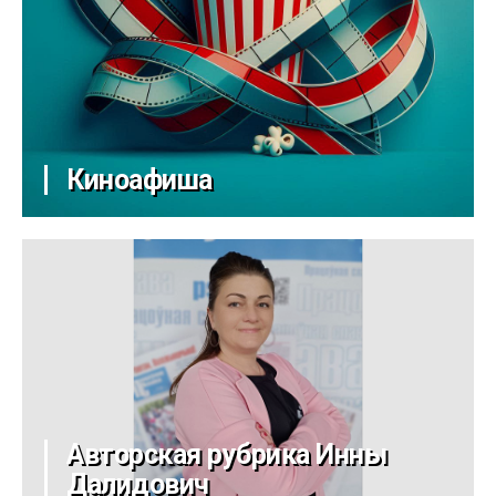
Киноафиша
Авторская рубрика Инны
Далидович