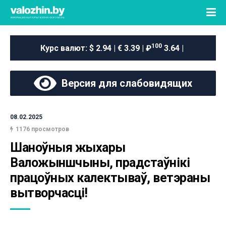
100
Курс валют:
$ 2.94 | € 3.39 | ₽
3.64 |
Версия для слабовидящих
08.02.2025
1176 просмотров
Шаноўныя жыхары 
Валожыншчыны, прадстаўнікі 
працоўных калектываў, ветэраны 
вытворчасці!