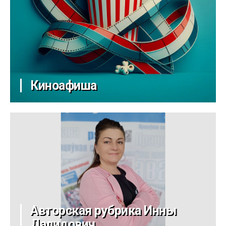
Киноафиша
Авторская рубрика Инны
Далидович