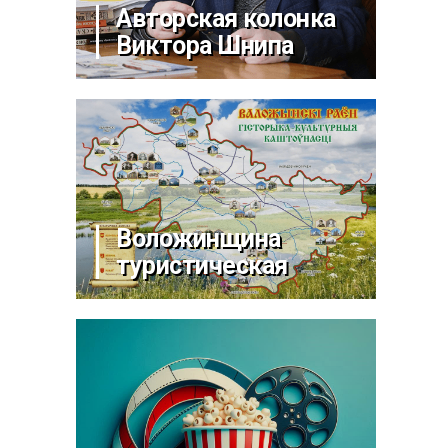
Авторская колонка
Виктора Шнипа
Воложинщина
туристическая