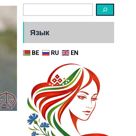
Язык
BE
RU
EN