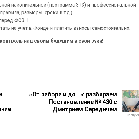
ьной накопительной (программа 3+3) и профессиональной
равила, размеры, сроки и т.д.).
 перед ФСЗН.
ать на учет в Фонде и платить взносы самостоятельно.
контроль над своим будущим в свои руки!
е
«От забора и до…»: разбираем
Постановление № 430 с
ание
Дмитрием Середичем
Следующ