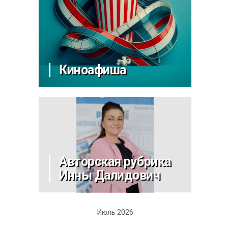
Киноафиша
Авторская рубрика
Инны Далидович
Июль 2026