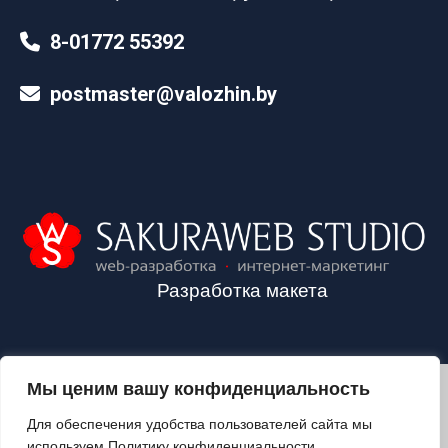
8-01772 55392
postmaster@valozhin.by
Разработка макета
Мы ценим вашу конфиденциальность
2024©VALOZHIN.BY - НОВОСТИ ВОЛОЖИНСКОГО РАЙОНА
Для обеспечения удобства пользователей сайта мы
используем Политику конфиденциальности