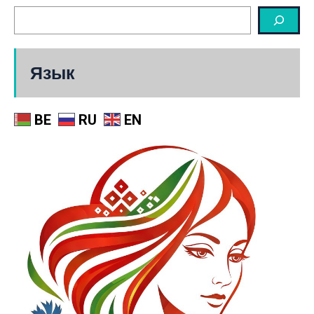
Язык
BE
RU
EN