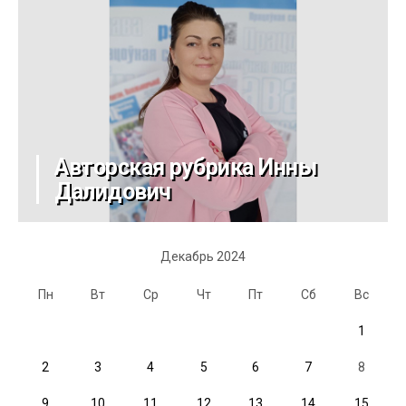
Авторская рубрика Инны
Далидович
Декабрь 2024
Пн
Вт
Ср
Чт
Пт
Сб
Вс
1
2
3
4
5
6
7
8
9
10
11
12
13
14
15