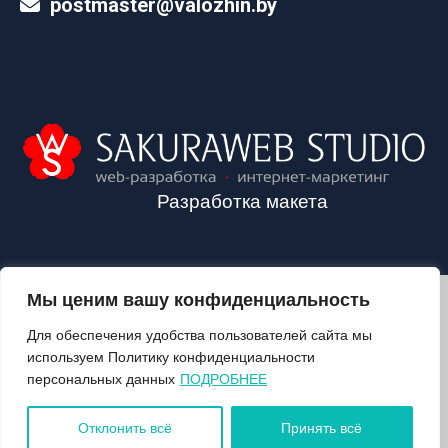
postmaster@valozhin.by
Разработка макета
Мы ценим вашу конфиденциальность
2024©VALOZHIN.BY - НОВОСТИ ВОЛОЖИНСКОГО РАЙОНА
Для обеспечения удобства пользователей сайта мы
используем Политику конфиденциальности
персональных данных
ПОДРОБНЕЕ
О ГАЗЕТЕ
ПОДПИСКА
Отклонить всё
Принять всё
КОНТАКТЫ