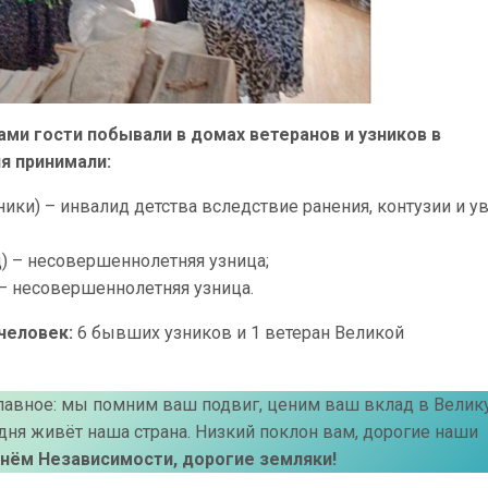
ми гости побывали в домах ветеранов и узников в
я принимали:
ники) – инвалид детства вследствие ранения, контузии и у
ц) – несовершеннолетняя узница;
 – несовершеннолетняя узница.
человек:
6 бывших узников и 1 ветеран Великой
главное: мы помним ваш подвиг, ценим ваш вклад в Вели
одня живёт наша страна. Низкий поклон вам, дорогие наши
нём Независимости, дорогие земляки!