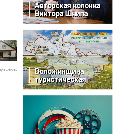
Авторская колонка
Виктора Шнипа
Воложинщина
ая новость
туристическая