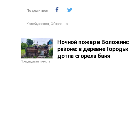
Поделиться
Калейдоскоп
,
Общество
Ночной пожар в Воложин
районе: в деревне Городьк
дотла сгорела баня
Предыдущая новость