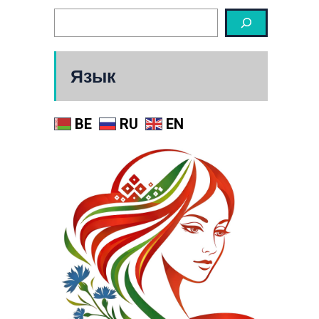
Язык
BE
RU
EN