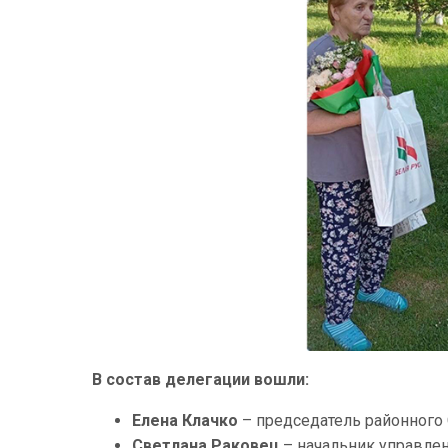
В состав делегации вошли:
Елена Клачко
– председатель районного 
Светлана Раковец
– начальник управлен