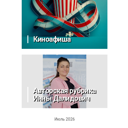
Киноафиша
Авторская рубрика
Инны Далидович
Июль 2026