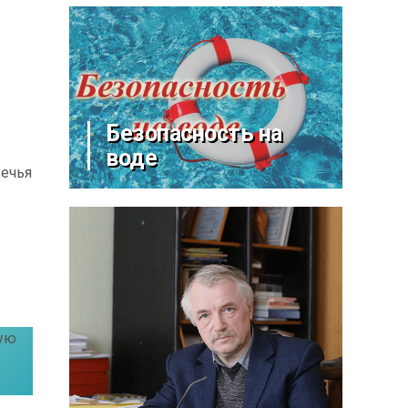
Безопасность на
воде
вечья
кую