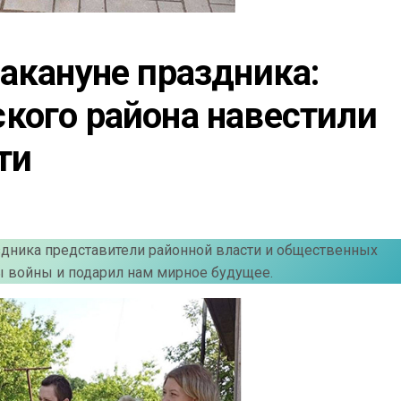
акануне праздника: 
кого района навестили 
ти
здника представители районной власти и общественных
ы войны и подарил нам мирное будущее.