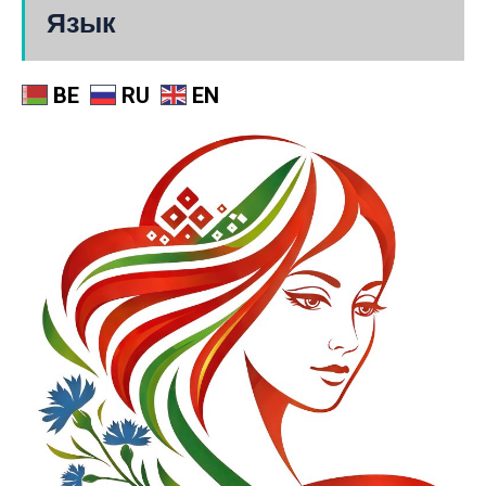
Язык
BE
RU
EN